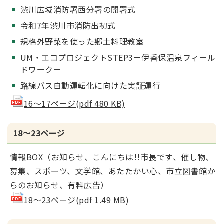
渋川広域消防署西分署の開署式
令和7年渋川市消防出初式
規格外野菜を使った郷土料理教室
UM・エコプロジェクトSTEP3ー伊香保温泉フィール
ドワークー
路線バス自動運転化に向けた実証運行
16～17ページ(pdf 480 KB)
18～23ページ
情報BOX（お知らせ、こんにちは!!市長です、催し物、
募集、スポーツ、文学館、あたたかい心、市立図書館か
らのお知らせ、有料広告）
18～23ページ(pdf 1.49 MB)