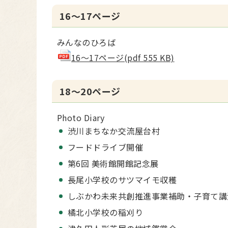
16～17ページ
みんなのひろば
16～17ページ(pdf 555 KB)
18～20ページ
Photo Diary
渋川まちなか交流屋台村
フードドライブ開催
第6回 美術館開館記念展
長尾小学校のサツマイモ収穫
しぶかわ未来共創推進事業補助・子育て講
橘北小学校の稲刈り