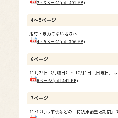
2～3ページ(pdf 401 KB)
4～5ページ
虐待・暴力のない地域へ
4～5ページ(pdf 306 KB)
6ページ
11月25日（月曜日） ～12月1日（日曜日
6ページ(pdf 441 KB)
7ページ
11･12月は市税などの「特別滞納整理期間」