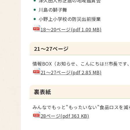
津久田人形芝居の地域鑑賞会
川島の獅子舞
小野上小学校の防災出前授業
18～20ページ(pdf 1.00 MB)
21～27ページ
情報BOX（お知らせ、こんにちは!!市長で
21～27ページ(pdf 2.85 MB)
裏表紙
みんなでもっと"もったいない"食品ロスを減
28ページ(pdf 363 KB)