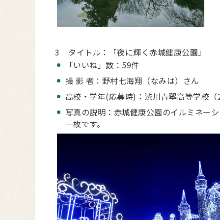
3 タイトル：「夜に輝く赤城健康公園」
「いいね」数：59件
撮 影 者：野村七海翔（なみは）さん
高校・学年(応募時)：渋川青翆高等学校（
写真の説明：赤城健康公園のイルミネーシ
一枚です。