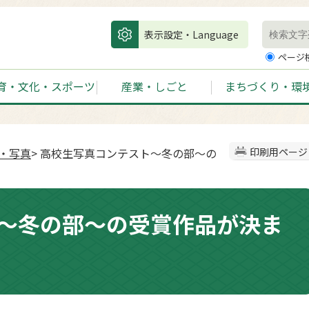
表示設定・Language
ページ
育・文化・スポーツ
産業・しごと
まちづくり・環
画・写真
> 高校生写真コンテスト～冬の部～の
印刷用ページ
～冬の部～の受賞作品が決ま