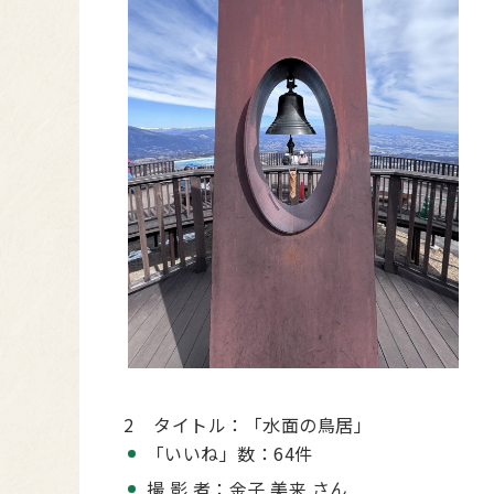
2 タイトル：「水面の鳥居」
「いいね」数：64件
撮 影 者：金子 美来 さん