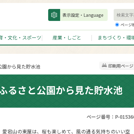
表示設定・Language
ページ
育・文化・スポーツ
産業・しごと
まちづくり・環
公園から見た貯水池
印刷用ページ
ふるさと公園から見た貯水池
ページ番号：P-01536
。愛宕山の東屋は、桜も楽しめて、風の通る気持ちのいい空