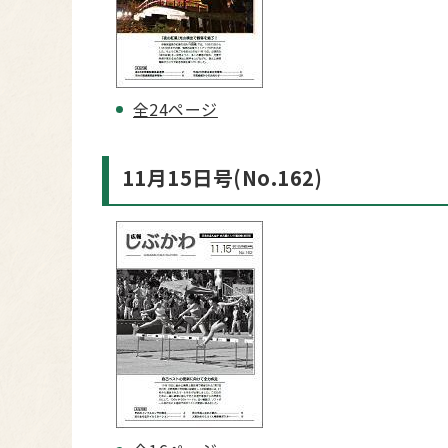
全24ページ
11月15日号(No.162)