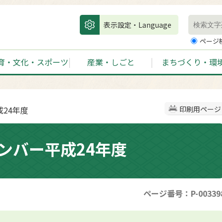
表示設定・Language
ページ
育・文化・スポーツ
産業・しごと
まちづくり・環
24年度
印刷用ページ
ンバー平成24年度
ページ番号：P-00339