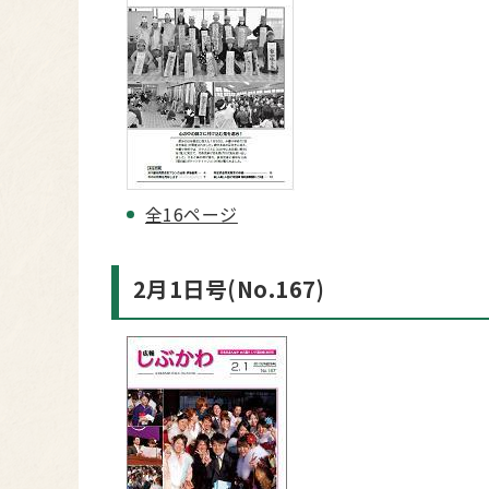
全16ページ
2月1日号(No.167)