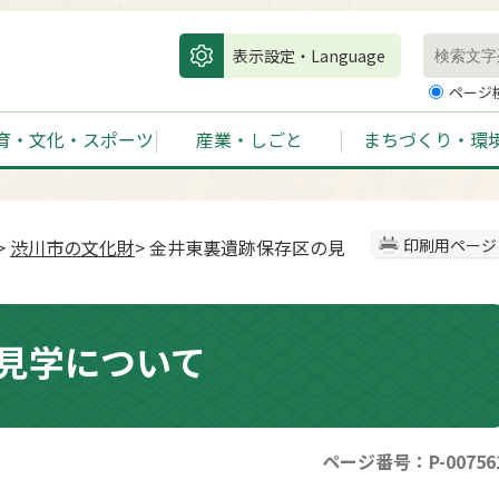
表示設定・Language
ページ
育・文化・スポーツ
産業・しごと
まちづくり・環
>
渋川市の文化財
> 金井東裏遺跡保存区の見
印刷用ページ
見学について
ページ番号：P-00756