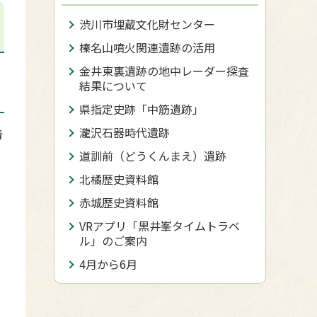
渋川市埋蔵文化財センター
榛名山噴火関連遺跡の活用
金井東裏遺跡の地中レーダー探査
結果について
県指定史跡「中筋遺跡」
瀧沢石器時代遺跡
着
道訓前（どうくんまえ）遺跡
北橘歴史資料館
赤城歴史資料館
VRアプリ「黒井峯タイムトラベ
ル」のご案内
4月から6月