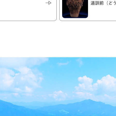
道訓前（ど