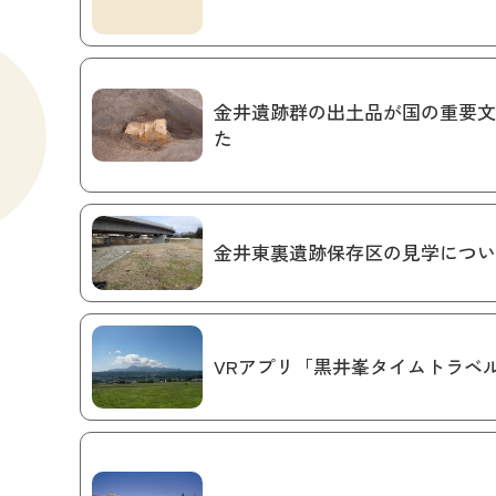
金井遺跡群の出土品が国の重要文
た
金井東裏遺跡保存区の見学につい
VRアプリ「黒井峯タイムトラベ