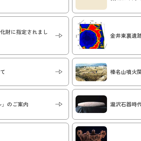
化財に指定されまし
金井東裏遺
て
榛名山噴火
ル」のご案内
瀧沢石器時