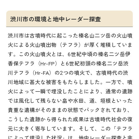
渋川市の環境と地中レーダー探査
渋川市は古墳時代に起こった榛名山二ツ岳の火山噴
火による火山噴出物（テフラ）が厚く堆積していま
す。この火山噴火とは、6世紀中頃の榛名二ツ岳伊
香保テフラ（Hr-FP）と6世紀初頭の榛名二ツ岳渋
川テフラ（Hr-FA）の2つの噴火で、古墳時代の渋
川地域に甚大な被害をもたらしました。一方で、噴
火によって一瞬で埋没したことにより、通常の遺跡
では風化して残らない畠や水田、道、垣根といった
貴重な遺構がそのままの状態でパックされており、
こうした遺跡から得られた成果は古墳時代社会の復
元に大きく寄与しています。そして、この「テフラ
によって埋没した状況」は、地中レーダー探査と非