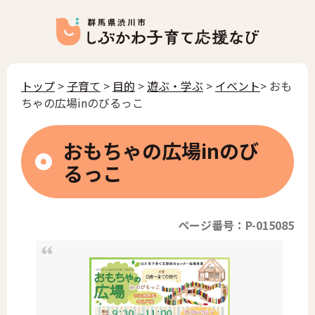
トップ
>
子育て
>
目的
>
遊ぶ・学ぶ
>
イベント
> おも
ちゃの広場inのびるっこ
おもちゃの広場inのび
るっこ
ページ番号：P-015085