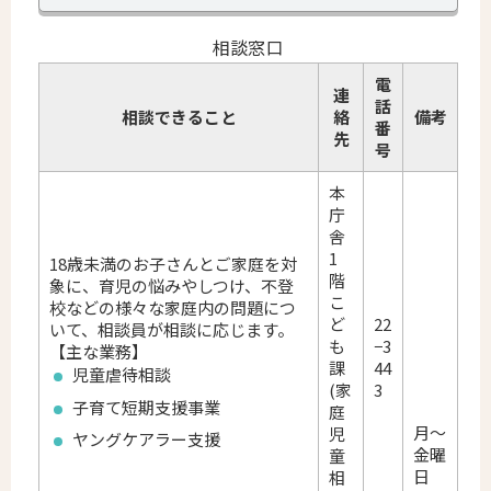
相談窓口
電
連
話
相談できること
絡
備考
番
先
号
本
庁
舎
1
18歳未満のお子さんとご家庭を対
階
象に、育児の悩みやしつけ、不登
こ
校などの様々な家庭内の問題につ
ど
22
いて、相談員が相談に応じます。
も
−3
【主な業務】
課
44
児童虐待相談
(家
3
子育て短期支援事業
庭
月～
児
ヤングケアラー支援
金曜
童
日
相