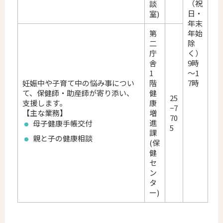
（祝
談
日・
室)
年末
第
年始
二
除
庁
く）
舎
9時
1
～1
妊娠中や子育て中の悩み事につい
階
7時
て、保健師・助産師が寄り添い、
健
25
支援します。
康
−7
【主な業務】
増
70
進
母子健康手帳交付
5
課
親と子の健康相談
(保
健
セ
ン
タ
ー)