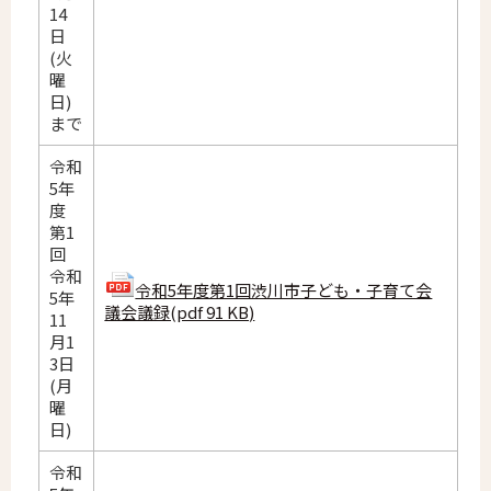
14
日
(火
曜
日)
まで
令和
5年
度
第1
回
令和
令和5年度第1回渋川市子ども・子育て会
5年
議会議録(pdf 91 KB)
11
月1
3日
(月
曜
日)
令和