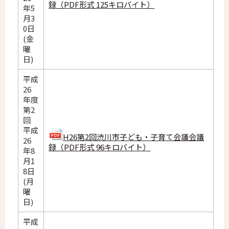
録（PDF形式 125キロバイト）
年5
月3
0日
(金
曜
日)
平成
26
年度
第2
回
平成
H26第2回渋川市子ども・子育て会議会議
26
録（PDF形式 96キロバイト）
年8
月1
8日
(月
曜
日)
平成