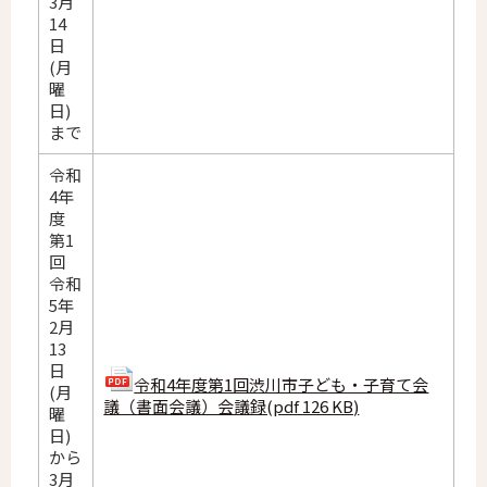
3月
14
日
(月
曜
日)
まで
令和
4年
度
第1
回
令和
5年
2月
13
日
令和4年度第1回渋川市子ども・子育て会
(月
議（書面会議）会議録(pdf 126 KB)
曜
日)
から
3月