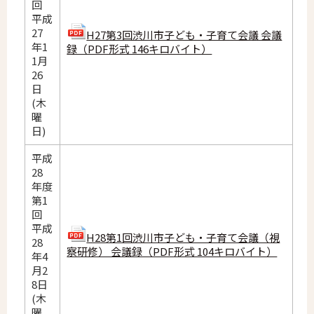
回
平成
27
H27第3回渋川市子ども・子育て会議 会議
年1
録（PDF形式 146キロバイト）
1月
26
日
(木
曜
日)
平成
28
年度
第1
回
平成
H28第1回渋川市子ども・子育て会議（視
28
察研修） 会議録（PDF形式 104キロバイト）
年4
月2
8日
(木
曜