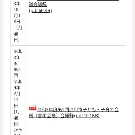
3年
議会議録
10
(pdf 66 KB)
月1
8日
（月
曜
日)
令和
3年
度
第2
回
令和
4年
2月
14
日
令和3年度第2回渋川市子ども・子育て会
(月
議（書面会議）会議録(pdf 107 KB)
曜
日)
から