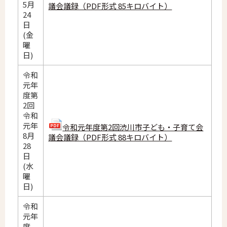
5月
議会議録（PDF形式 85キロバイト）
24
日
(金
曜
日)
令和
元年
度第
2回
令和
元年
令和元年度第2回渋川市子ども・子育て会
8月
議会議録（PDF形式 88キロバイト）
28
日
(水
曜
日)
令和
元年
度