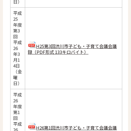
日）
平成
25
年度
第3
回
平成
H25第3回渋川市子ども・子育て会議会議
26
録（PDF形式 133キロバイト）
年3
月1
4日
（金
曜
日）
平成
26
年度
第1
回
平成
H26第1回渋川市子ども・子育て会議会議
26