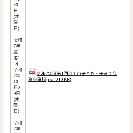
30
日
(木
曜
日)
令和
7年
度
第1
回
令和
令和7年度第1回渋川市子ども・子育て会
7年
議会議録(pdf 210 KB)
10
月2
9日
(水
曜
日)
令和
7年