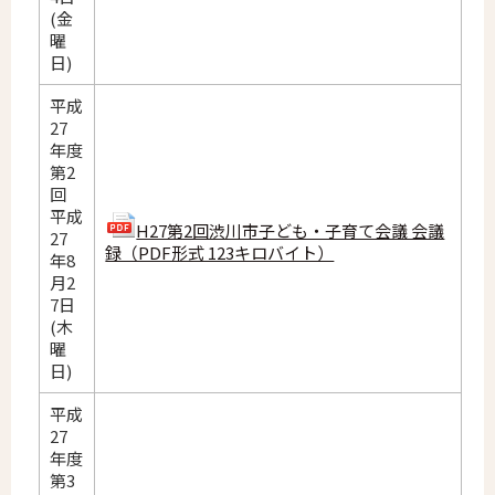
(金
曜
日)
平成
27
年度
第2
回
平成
H27第2回渋川市子ども・子育て会議 会議
27
録（PDF形式 123キロバイト）
年8
月2
7日
(木
曜
日)
平成
27
年度
第3