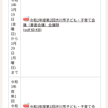
3年
3月
19
日
令和2年度第2回渋川市子ども・子育て会
(金
議（書面会議）会議録
曜
(pdf 60 KB)
日)
から
3月
29
日
(月
曜
日)
まで
令和
3年
度
第1
回
令和
令和3年度第1回渋川市子ども・子育て会