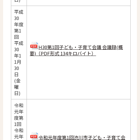
平成
30
年度
第1
回
平成
H30第1回子ども・子育て会議 会議録(概
30
要)（PDF形式 134キロバイト）
年1
1月
30
日
(金
曜
日)
令和
元年
度第
1回
令和
元年
令和元年度第1回渋川市子ども・子育て会