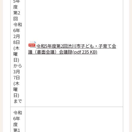
5年
度
第2
回
令和
6年
2月
8日
令和5年度第2回渋川市子ども・子育て会
(木
議（書面会議）会議録(pdf 235 KB)
曜
日)
から
3月
7日
(木
曜
日)
まで
令和
6年
度
第1