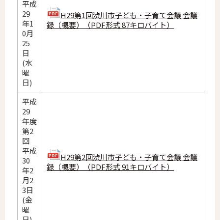
平成
29
H29第1回渋川市子ども・子育て会議 会議
年1
録（概要）（PDF形式 87キロバイト）
0月
25
日
(水
曜
日)
平成
29
年度
第2
回
平成
H29第2回渋川市子ども・子育て会議 会議
30
録（概要）（PDF形式 91キロバイト）
年2
月2
3日
(金
曜
日)