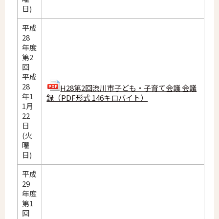
日)
平成
28
年度
第2
回
平成
28
H28第2回渋川市子ども・子育て会議 会議
年1
録（PDF形式 146キロバイト）
1月
22
日
(火
曜
日)
平成
29
年度
第1
回