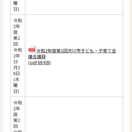
曜
日)
令和
2年
度
第1
回
令和
令和2年度第1回渋川市子ども・子育て会
2年
議会議録
10
(pdf 69 KB)
月2
8日
(水
曜
日)
令和
2年
度
第2
回
令和