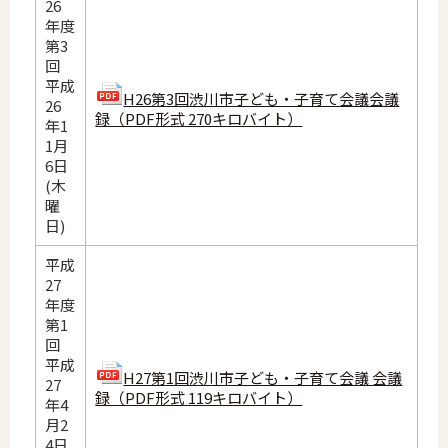
26
年度
第3
回
平成
H26第3回渋川市子ども・子育て会議会議
26
録（PDF形式 270キロバイト）
年1
1月
6日
(木
曜
日)
平成
27
年度
第1
回
平成
H27第1回渋川市子ども・子育て会議 会議
27
録（PDF形式 119キロバイト）
年4
月2
4日