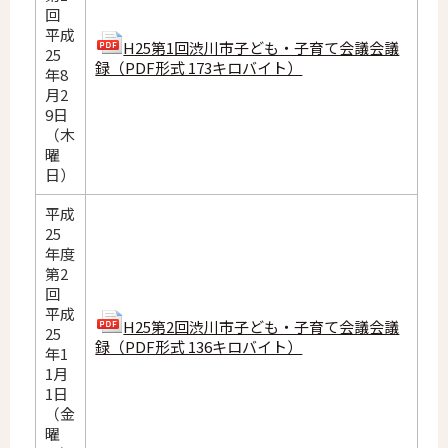
回
平成
H25第1回渋川市子ども・子育て会議会議
25
録（PDF形式 173キロバイト）
年8
月2
9日
（木
曜
日）
平成
25
年度
第2
回
平成
H25第2回渋川市子ども・子育て会議会議
25
録（PDF形式 136キロバイト）
年1
1月
1日
（金
曜