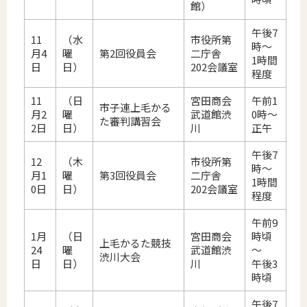
館）
午後7
11
（水
市役所第
時～
月4
曜
第2回役員会
二庁舎
1時間
日
日）
202会議室
程度
11
（日
宮田商会
午前1
市子連上毛かる
月2
曜
武道館渋
0時～
た審判講習会
2日
日）
川
正午
午後7
12
（木
市役所第
時～
月1
曜
第3回役員会
二庁舎
1時間
0日
日）
202会議室
程度
午前9
1月
（日
宮田商会
時頃
上毛かるた競技
24
曜
武道館渋
～
渋川大会
日
日）
川
午後3
時頃
午後7