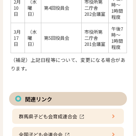
2月
（水
市役所第
時～
10
曜
第4回役員会
二庁舎
1時間
日
日）
202会議室
程度
午後7
3月
（水
市役所第
時～
17
曜
第5回役員会
二庁舎
1時間
日
日）
201会議室
程度
（補足）上記日程等について、変更になる場合があ
ります。
関連リンク
群馬県子ども会育成連合会
全国子ども会連合会