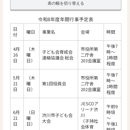
表の幅を切り替える
令和8年度年間行事予定表
日
曜日
事業名
会場
時間
付
午後7
4月
（木
市役所第
子ども会育成会
時～
16
曜
二庁舎
連絡協議会 総会
1時間
日
日）
203会議室
程度
午後7
5月
（木
市役所第
時～
21
曜
第1回役員会
二庁舎
1時間
日
日）
202会議室
程度
JESCOア
午前9
リーナ渋
6月
（日
時頃
渋川市子ども会
川
21
曜
～
大会
（子持社
日
日）
午後1
会体育
時頃