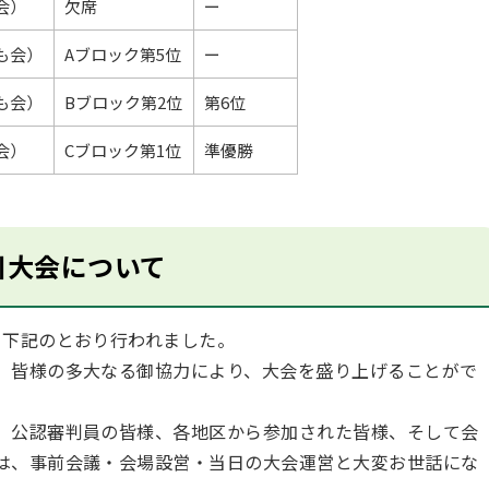
会）
欠席
ー
も会）
Aブロック第5位
ー
も会）
Bブロック第2位
第6位
会）
Cブロック第1位
準優勝
川大会について
、下記のとおり行われました。
、皆様の多大なる御協力により、大会を盛り上げることがで
、公認審判員の皆様、各地区から参加された皆様、そして会
は、事前会議・会場設営・当日の大会運営と大変お世話にな