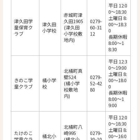
平日 12:0
0～18:30
赤城町津
土曜日 8:
津久田学
久田1905
0279-
津久田
00～18:3
童保育ク
(津久田
60-31
小学校
0
ラブ
小学校敷
12
長期休暇
地内)
8:00～1
8:30
平日 12:3
0～19:00
北橘町真
土曜日 8:
壁524
0279-
きのこ学
橘小学
00～18:0
(橘小学
52-42
童クラブ
校
0
校敷地
80
長期休暇
内)
8:00～1
9:00
平日 12:0
0～18:30
北橘町八
土曜日 8:
たけのこ
崎995
0279-
橘北小
00～16:0
学童クラ
(橘北小
30-10