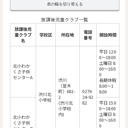
表の幅を切り替える
放課後児童クラブ一覧
放課後児
電話
童クラブ
学校区
所在地
開設時間
番号
名
平日 12:0
0～18:00
土曜日 8:
北小わか
00～16:0
くさ子供
0
センターA
渋川
長期休暇
（並木
8:00～1
町）681-
0279-
8:00
渋川北
2
24-92
小学校
(渋川北
82
平日 15:0
小学校
0～18:00
内)
土曜日 8:
北小わか
00～16:0
くさ子供
0