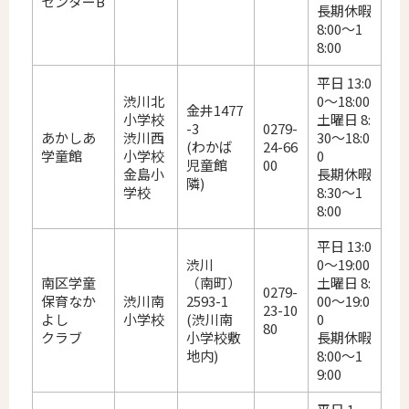
センターB
長期休暇
8:00～1
8:00
平日 13:0
渋川北
0～18:00
金井1477
小学校
土曜日 8:
-3
0279-
あかしあ
渋川西
30～18:0
(わかば
24-66
学童館
小学校
0
児童館
00
金島小
長期休暇
隣)
学校
8:30～1
8:00
平日 13:0
渋川
0～19:00
南区学童
（南町）
土曜日 8:
0279-
保育なか
渋川南
2593-1
00～19:0
23-10
よし
小学校
(渋川南
0
80
クラブ
小学校敷
長期休暇
地内)
8:00～1
9:00