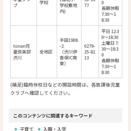
学校
0
ブ
学校敷地
77
長期休暇
内)
7:30～1
8:30
平日 12:3
0～18:30
半田1908
土曜日 7:
tonan児
-2
0279-
30～18:3
童倶楽部
全地区
（渋川伊
25-81
0
渋川
香保IC南
13
長期休暇
東）
7:30～1
8:30
(補足)臨時休校日などの開設時間は、各放課後児童
クラブへ確認してください。
このコンテンツに関連するキーワード
子育て
入園・入学