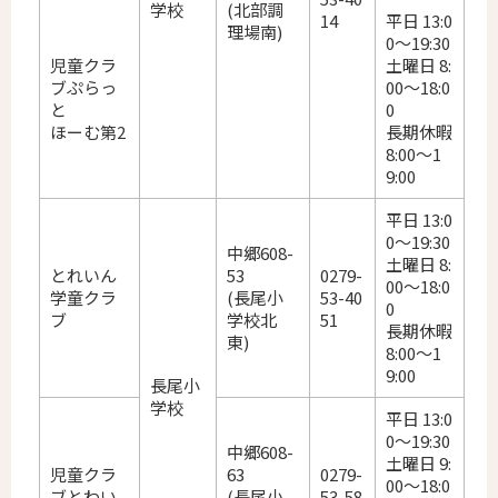
学校
(北部調
14
平日 13:0
理場南)
0～19:30
児童クラ
土曜日 8:
ブぷらっ
00～18:0
と
0
ほーむ第2
長期休暇
8:00～1
9:00
平日 13:0
0～19:30
中郷608-
土曜日 8:
とれいん
53
0279-
00～18:0
学童クラ
(長尾小
53-40
0
ブ
学校北
51
長期休暇
東)
8:00～1
9:00
長尾小
学校
平日 13:0
0～19:30
中郷608-
土曜日 9:
児童クラ
63
0279-
00～18:0
ブとわい
(長尾小
53-58