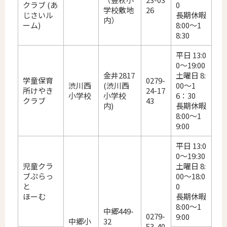
クラブ (あ
0
学校敷地
26
じさいル
長期休暇
内）
ーム)
8:00～1
8:30
平日 13:0
0～19:00
金井2817
土曜日 8:
学童保育
0279-
渋川西
(渋川西
00～1
所けやき
24-17
小学校
小学校
6：30
クラブ
43
内)
長期休暇
8:00～1
9:00
平日 13:0
0～19:30
児童クラ
土曜日 8:
ブぷらっ
00～18:0
と
0
ほーむ
長期休暇
8:00～1
中郷449-
0279-
9:00
中郷小
32
53-40