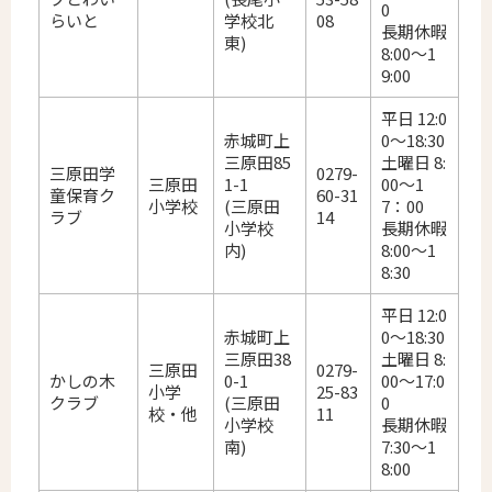
0
らいと
学校北
08
長期休暇
東)
8:00～1
9:00
平日 12:0
赤城町上
0～18:30
三原田85
土曜日 8:
三原田学
0279-
三原田
1-1
00～1
童保育ク
60-31
小学校
(三原田
7：00
ラブ
14
小学校
長期休暇
内)
8:00～1
8:30
平日 12:0
赤城町上
0～18:30
三原田38
土曜日 8:
三原田
0279-
かしの木
0-1
00～17:0
小学
25-83
クラブ
(三原田
0
校・他
11
小学校
長期休暇
南)
7:30～1
8:00