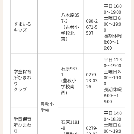
平日 16:0
0～19:00
八木原85
土曜日 8:
7-3
090-2
すまいる
00～19:0
（古巻小
671-5
キッズ
0
学校北
537
長期休暇
東）
8:00～1
9:00
平日 12:3
0～19:00
石原937-
学童保育
土曜日 8:
1
0279-
所ひまわ
00～19:0
(豊秋小
23-03
り
0
学校南
26
クラブ
長期休暇
西)
8:00～1
9:00
豊秋小
学校
平日 14:0
学童保育
0～18:30
石原1181
所ひまわ
土曜日 8:
-8
0279-
り
00～19:0
（豊秋小
23-03