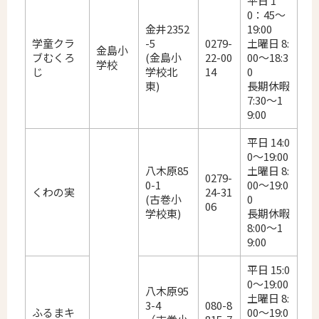
平日 1
0：45～
金井2352
19:00
学童クラ
-5
0279-
土曜日 8:
金島小
ブむくろ
(金島小
22-00
00～18:3
学校
じ
学校北
14
0
東)
長期休暇
7:30～1
9:00
平日 14:0
0～19:00
八木原85
土曜日 8:
0279-
0-1
00～19:0
くわの実
24-31
(古巻小
0
06
学校東)
長期休暇
8:00～1
9:00
平日 15:0
0～19:00
八木原95
土曜日 8:
3-4
080-8
ふるまキ
00～19:0