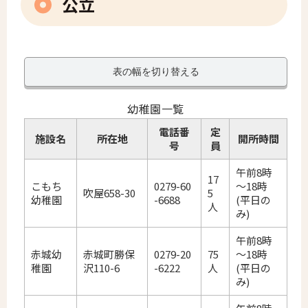
公立
表の幅を切り替える
幼稚園一覧
電話番
定
施設名
所在地
開所時間
号
員
午前8時
17
こもち
0279-60
～18時
吹屋658-30
5
幼稚園
-6688
(平日の
人
み)
午前8時
赤城幼
赤城町勝保
0279-20
75
～18時
稚園
沢110-6
-6222
人
(平日の
み)