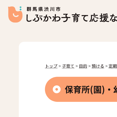
トップ
>
子育て
>
目的
>
預ける
>
定期
保育所(園)