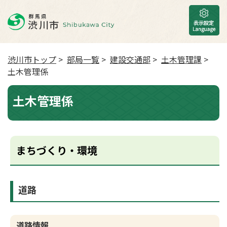
渋川市トップ
>
部局一覧
>
建設交通部
>
土木管理課
>
土木管理係
土木管理係
まちづくり・環境
道路
道路情報