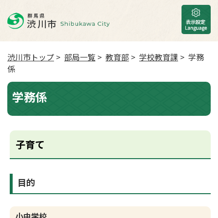
渋川市トップ
>
部局一覧
>
教育部
>
学校教育課
> 学務
係
学務係
子育て
目的
小中学校