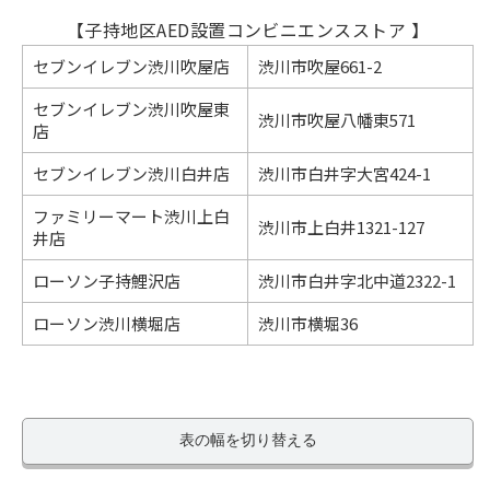
【子持地区AED設置コンビニエンスストア 】
セブンイレブン渋川吹屋店
渋川市吹屋661-2
セブンイレブン渋川吹屋東
渋川市吹屋八幡東571
店
セブンイレブン渋川白井店
渋川市白井字大宮424-1
ファミリーマート渋川上白
渋川市上白井1321-127
井店
ローソン子持鯉沢店
渋川市白井字北中道2322-1
ローソン渋川横堀店
渋川市横堀36
表の幅を切り替える