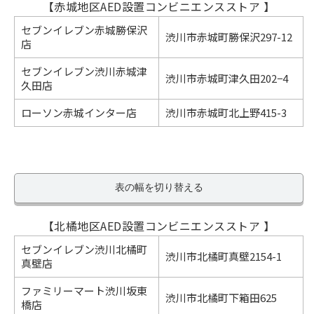
【赤城地区AED設置コンビニエンスストア 】
セブンイレブン赤城勝保沢
渋川市赤城町勝保沢297-12
店
セブンイレブン渋川赤城津
渋川市赤城町津久田202−4
久田店
ローソン赤城インター店
渋川市赤城町北上野415-3
表の幅を切り替える
【北橘地区AED設置コンビニエンスストア 】
セブンイレブン渋川北橘町
渋川市北橘町真壁2154-1
真壁店
ファミリーマート渋川坂東
渋川市北橘町下箱田625
橋店