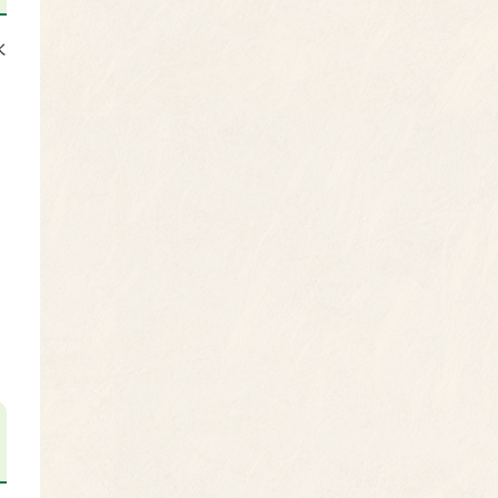
水
な
る
。