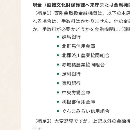
現金
（
直接文化財保護課へ来庁
または
金融機
（補足1）寄附金取扱金融機関は、以下の本
れる場合は、手数料はかかりません。他の金
か、手数料が必要かどうかを金融機関にご確
群馬銀行
北群馬信用金庫
北郡渋川農業協同組合
赤城橘農業協同組合
足利銀行
東和銀行
中央労働金庫
利根郡信用金庫
ぐんまみらい信用組合
（補足2）大変恐縮ですが、上記以外の金融
ます。