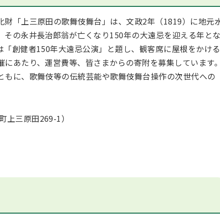
財「上三原田の歌舞伎舞台」は、文政2年（1819）に地元
、その永井長治郎翁が亡くなり150年の大遠忌を迎える年と
は「創健者150年大遠忌公演」と題し、観客席に屋根をかけ
催にあたり、運営費等、皆さまからの寄附を募集しています
ともに、歌舞伎等の伝統芸能や歌舞伎舞台操作の次世代への
上三原田269-1）