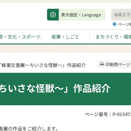
表示設定・Language
ページ
育・文化・スポーツ
産業・しごと
まちづくり・環
展「蜂巣文香展～ちいさな怪獣～」作品紹介
印刷用ページ
ちいさな怪獣～」作品紹介
ページ番号：P-01547
画展の
作品をご紹介します。