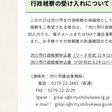
行政視察の受け入れについて
このたびは渋川市を行政視察の候補地として
視察をご希望される場合は、「渋川市行政視
記入のうえ、電子メールまたはFAXで議会事
また、お手数ですが依頼書の到着確認のため、お電
渋川市行政視察申込書（ワード形式 21キロ
渋川市行政視察申込書（PDF形式 62キロバ
(連絡先：渋川市議会事務局）
電話： 0279-22-2483（直通）
FAX： 0279-22-2329
lgwan： gikai-s@city.shibukawa.lg.jp
e-mail： gikai-s@city.shibukawa.gunm