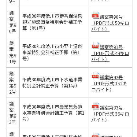
9号
議
平成30年度渋川市伊香保温泉
議案第90号
案
観光施設事業特別会計補正予
（PDF形式 50キロ
第9
算（第1号）
バイト）
0号
議
平成30年度渋川市小野上温泉
議案第91号
案
事業特別会計補正予算（第1
（PDF形式 49キロ
第9
号）
バイト）
1号
議
議案第92号
案
平成30年度渋川市下水道事業
（PDF形式 151キ
第9
特別会計補正予算（第1号）
ロバイト）
2号
議
平成30年度渋川市農業集落排
議案第93号
案
水事業特別会計補正予算（第1
（PDF形式 36キロ
第9
号）
バイト）
3号
議
平成30年度渋川市個別排水処