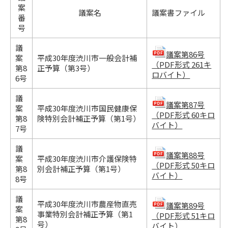
案
議案名
議案書ファイル
番
号
議
議案第86号
案
平成30年度渋川市一般会計補
（PDF形式 261キ
第8
正予算（第3号）
ロバイト）
6号
議
議案第87号
案
平成30年度渋川市国民健康保
（PDF形式 60キロ
第8
険特別会計補正予算（第1号）
バイト）
7号
議
議案第88号
案
平成30年度渋川市介護保険特
（PDF形式 50キロ
第8
別会計補正予算（第1号）
バイト）
8号
議
平成30年度渋川市農産物直売
議案第89号
案
事業特別会計補正予算（第1
（PDF形式 51キロ
第8
号）
バイト）