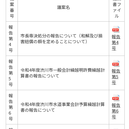
案
書フ
議案名
番
ァイ
号
ル
報
告
市長専決処分の報告について（和解及び損
報告
第
害賠償の額を定めることについて）
第4
4
号
号
報
告
令和4年度渋川市一般会計繰越明許費繰越計
報告
第
算書の報告について
第5
5
号
号
報
告
令和4年度渋川市水道事業会計予算繰越計算
報告
第
書の報告について
第6
6
号
号