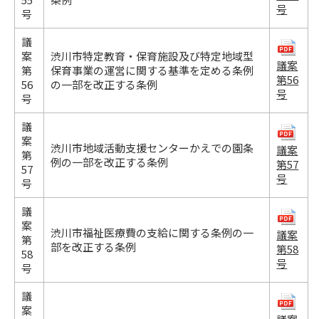
号
号
議
案
渋川市特定教育・保育施設及び特定地域型
議案
第
保育事業の運営に関する基準を定める条例
第56
56
の一部を改正する条例
号
号
議
案
渋川市地域活動支援センターかえでの園条
議案
第
例の一部を改正する条例
第57
57
号
号
議
案
渋川市福祉医療費の支給に関する条例の一
議案
第
部を改正する条例
第58
58
号
号
議
案