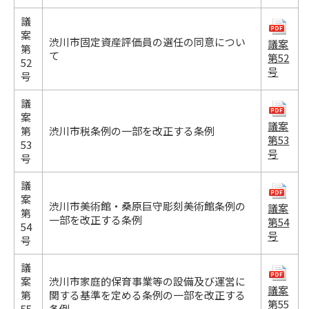
議
案
渋川市固定資産評価員の選任の同意につい
議案
第
て
第52
52
号
号
議
案
議案
第
渋川市税条例の一部を改正する条例
第53
53
号
号
議
案
渋川市美術館・桑原巨守彫刻美術館条例の
議案
第
一部を改正する条例
第54
54
号
号
議
案
渋川市家庭的保育事業等の設備及び運営に
議案
第
関する基準を定める条例の一部を改正する
第55
55
条例