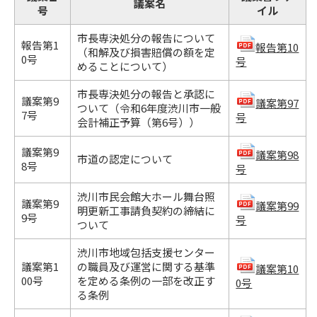
議案名
号
イル
市長専決処分の報告について
報告第1
報告第10
（和解及び損害賠償の額を定
0号
号
めることについて）
市長専決処分の報告と承認に
議案第9
議案第97
ついて（令和6年度渋川市一般
7号
号
会計補正予算（第6号））
議案第9
議案第98
市道の認定について
8号
号
渋川市民会館大ホール舞台照
議案第9
議案第99
明更新工事請負契約の締結に
9号
号
ついて
渋川市地域包括支援センター
議案第1
の職員及び運営に関する基準
議案第10
00号
を定める条例の一部を改正す
0号
る条例