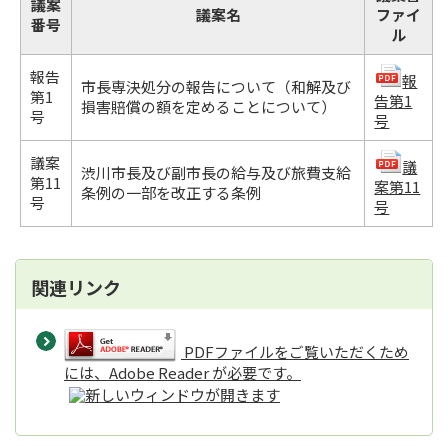
議案
議案名
ファイ
番号
ル
報告
報
市長専決処分の報告について（和解及び
第1
告第1
損害賠償の額を定めることについて）
号
号
議案
議
渋川市長及び副市長の給与及び旅費支給
第11
案第11
条例の一部を改正する条例
号
号
関連リンク
PDFファイルをご覧いただくため
には、Adobe Reader が必要です。