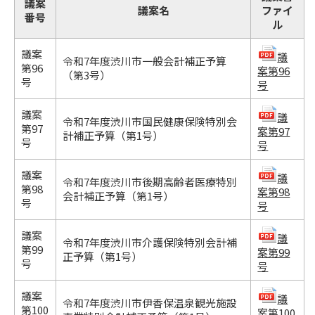
議案
議案名
ファイ
番号
ル
議案
議
令和7年度渋川市一般会計補正予算
第96
案第96
（第3号）
号
号
議案
議
令和7年度渋川市国民健康保険特別会
第97
案第97
計補正予算（第1号）
号
号
議案
議
令和7年度渋川市後期高齢者医療特別
第98
案第98
会計補正予算（第1号）
号
号
議案
議
令和7年度渋川市介護保険特別会計補
第99
案第99
正予算（第1号）
号
号
議案
議
令和7年度渋川市伊香保温泉観光施設
第100
案第100