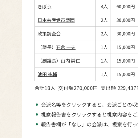
きぼう
4人
60,000円
日本共産党市議団
2人
30,000円
政策調査会
2人
30,000円
（議長）
石倉 一夫
1人
15,000円
（副議長）
山内 崇仁
1人
15,000円
池田 祐輔
1人
15,000円
合計18人 交付額270,000円 支出額 229,437
会派名等をクリックすると、会派ごとの収
視察報告書をクリックすると視察内容をご
報告書欄が「なし」の会派は、視察を行っ