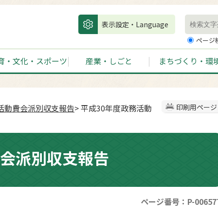
表示設定・Language
ページ
育・文化・スポーツ
産業・しごと
まちづくり・環
活動費会派別収支報告
> 平成30年度政務活動
印刷用ページ
費会派別収支報告
ページ番号：P-00657