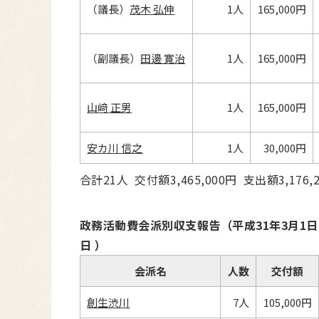
（議長）
茂木 弘伸
1人
165,000円
（副議長）
田邊 寛治
1人
165,000円
山﨑 正男
1人
165,000円
安カ川 信之
1人
30,000円
合計21人 交付額3,465,000円 支出額3,176,
政務活動費会派別収支報告（平成31年3月1日か
日 ）
会派名
人数
交付額
創生渋川
7人
105,000円