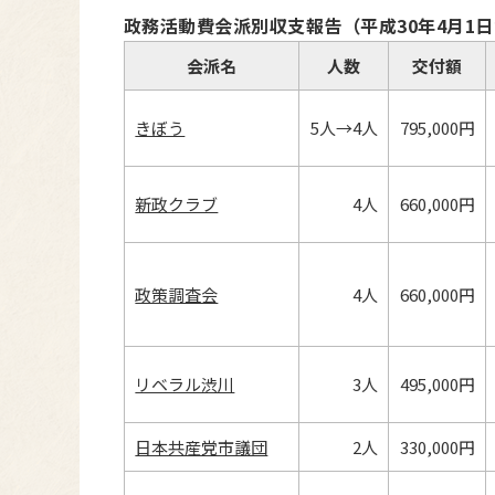
政務活動費会派別収支報告（平成30年4月1日か
会派名
人数
交付額
きぼう
5人→4人
795,000円
新政クラブ
4人
660,000円
政策調査会
4人
660,000円
リベラル渋川
3人
495,000円
日本共産党市議団
2人
330,000円