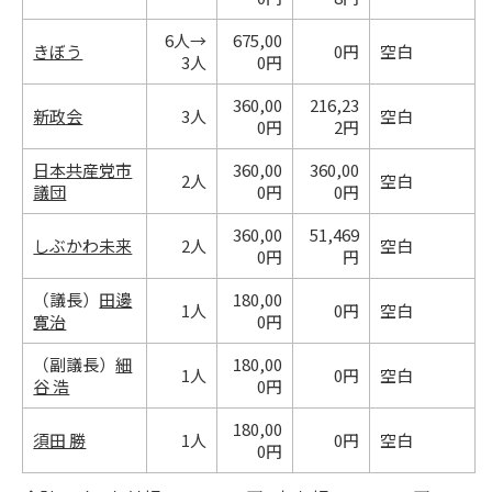
6人→
675,00
きぼう
0円
空白
3人
0円
360,00
216,23
新政会
3人
空白
0円
2円
日本共産党市
360,00
360,00
2人
空白
議団
0円
0円
360,00
51,469
しぶかわ未来
2人
空白
0円
円
（議長）
田邊
180,00
1人
0円
空白
寛治
0円
（副議長）
細
180,00
1人
0円
空白
谷 浩
0円
180,00
須田 勝
1人
0円
空白
0円