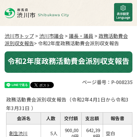
渋川市トップ
>
渋川市議会
>
議長・議員
>
政務活動費会
派別収支報告
> 令和2年度政務活動費会派別収支報告
令和2年度政務活動費会派別収支報告
ページ番号：P-008235
政務活動費会派別収支報告（令和2年4月1日から令和3
年3月31日 ）
会派名
人数
交付額
支出額
報告書
900,00
642,39
創生渋川
5人
空白
0円
8円