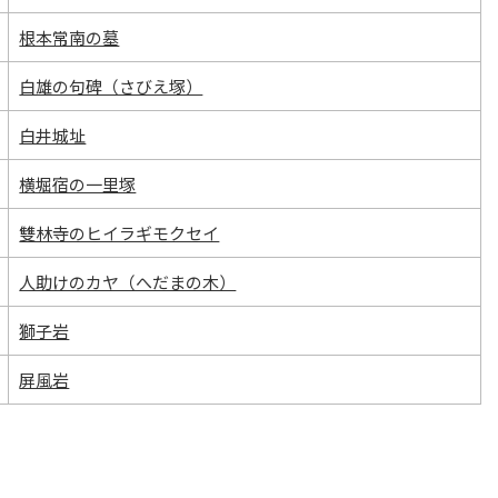
根本常南の墓
白雄の句碑（さびえ塚）
白井城址
横堀宿の一里塚
雙林寺のヒイラギモクセイ
人助けのカヤ（へだまの木）
獅子岩
屏風岩