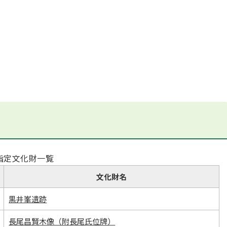
指定文化財一覧
文化財名
黒井峯遺跡
長尾昌賢木像（附長尾氏位牌）