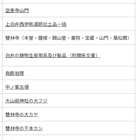
空恵寺山門
上白井西伊熊遺跡出土品一括
雙林寺（本堂・鐘楼・開山堂・書院・宝蔵・山門・萬松関）
白井の鋳物生産用具及び製品 （附関係文書）
鳥酔翁塚
中ノ峯古墳
大山祇神社の大フジ
雙林寺の大カヤ
雙林寺の千本カシ