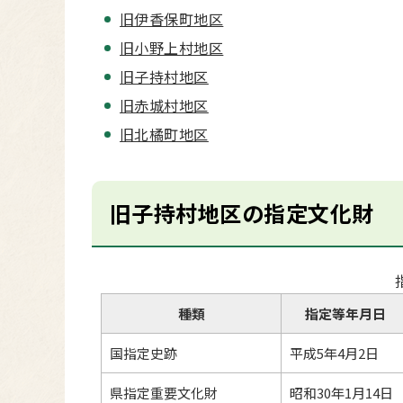
旧伊香保町地区
旧小野上村地区
旧子持村地区
旧赤城村地区
旧北橘町地区
旧子持村地区の指定文化財
種類
指定等年月日
国指定史跡
平成5年4月2日
県指定重要文化財
昭和30年1月14日