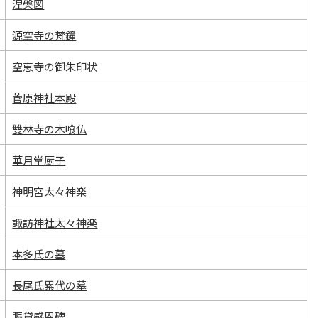
涅槃図
源空寺の梵鐘
空恵寺の御朱印状
菅原神社本殿
雙林寺の木喰仏
華月堂厨子
神明宮太々神楽
諏訪神社太々神楽
本多氏の墓
長尾氏累代の墓
賑貸感恩碑