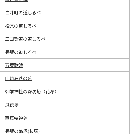
白井町の道しるべ
松原の道しるべ
三国街道の道しるべ
長坂の道しるべ
万葉歌碑
山崎石燕の墓
御前神社の齋坊塔（花塚）
良夜塚
芭蕉霊神塚
長坂の翁塚(桜塚)