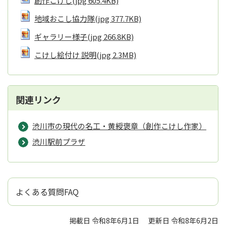
創作こけし
(jpg 605.4KB)
地域おこし協力隊
(jpg 377.7KB)
ギャラリー様子
(jpg 266.8KB)
こけし絵付け 説明
(jpg 2.3MB)
関連リンク
渋川市の現代の名工・黄綬褒章（創作こけし作家）
渋川駅前プラザ
よくある質問FAQ
掲載日 令和8年6月1日
更新日 令和8年6月2日