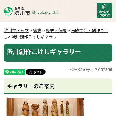
渋川市トップ
>
観光
>
歴史・伝統
>
伝統工芸・創作こけ
し
> 渋川創作こけしギャラリー
渋川創作こけしギャラリー
ページ番号：P-007596
ギャラリーのご案内