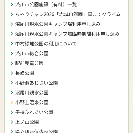
渋川市公園施設（有料）一覧
ちゃりチャレ2026「赤城自然園」森までクライム
沼尾川親水公園キャンプ場利用申し込み
沼尾川親水公園キャンプ場臨時期間利用申し込み
中村緑地公園の利用について
渋川市総合公園
駅前児童公園
長峰公園
小野池あじさい公園
沼尾川親水公園
小野上温泉公園
子持ふれあい公園
上ノ山公園
県立伊香保森林公園