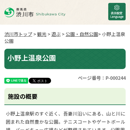
渋川市トップ
>
観光
>
遊ぶ
>
公園・自然公園
> 小野上温泉
公園
小野上温泉公園
ページ番号：P-000244
施設の概要
小野上温泉駅のすぐ近く、吾妻川沿いにある、山と川に
囲まれた自然豊かな公園。テニスコートやゲートボール
場、バーベキュー広場などが整備されています。公園周