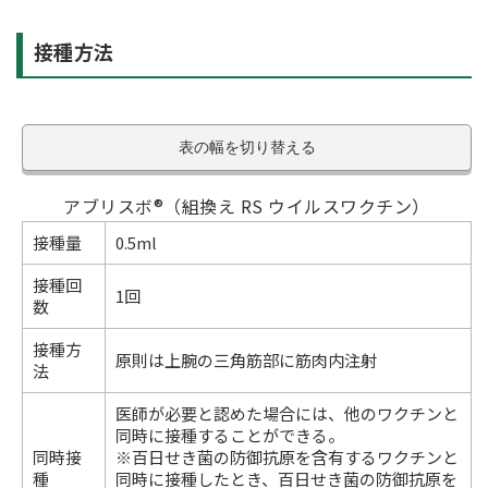
接種方法
表の幅を切り替える
アブリスボ®（組換え RS ウイルスワクチン）
接種量
0.5ml
接種回
1回
数
接種方
原則は上腕の三角筋部に筋肉内注射
法
医師が必要と認めた場合には、他のワクチンと
同時に接種することができる。
同時接
※百日せき菌の防御抗原を含有するワクチンと
種
同時に接種したとき、百日せき菌の防御抗原を