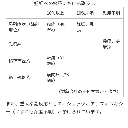
妊婦への接種における副反応
10%以上
10%未満
頻度不明
局所症状 （注射
疼痛（40.
紅斑、腫
部位）
6%）
脹
発疹、蕁
免疫系
麻疹
頭痛（31.
精神神経系
0%）
筋肉痛（26.
筋・骨格系
5%）
（製薬会社の添付文書から作成）
また、重大な副反応として、ショックとアナフィラキシ
ー（いずれも頻度不明）が挙げられています。