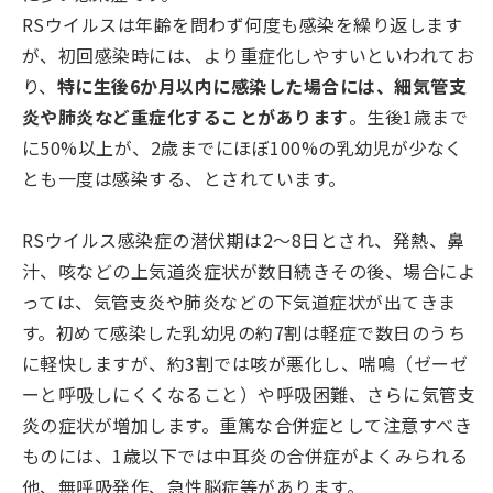
RSウイルスは年齢を問わず何度も感染を繰り返します
が、初回感染時には、より重症化しやすいといわれてお
り、
特に生後6か月以内に感染した場合には、細気管支
炎や肺炎など重症化することがあります
。生後1歳まで
に50%以上が、2歳までにほぼ100%の乳幼児が少なく
とも一度は感染する、とされています。
RSウイルス感染症の潜伏期は2～8日とされ、発熱、鼻
汁、咳などの上気道炎症状が数日続きその後、場合によ
っては、気管支炎や肺炎などの下気道症状が出てきま
す。初めて感染した乳幼児の約7割は軽症で数日のうち
に軽快しますが、約3割では咳が悪化し、喘鳴（ゼーゼ
ーと呼吸しにくくなること）や呼吸困難、さらに気管支
炎の症状が増加します。重篤な合併症として注意すべき
ものには、1歳以下では中耳炎の合併症がよくみられる
他、無呼吸発作、急性脳症等があります。