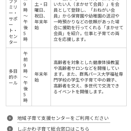
ファ
9
土・日
いたい人（まかせて会員）」を会
ミリ
時
曜日、
員として登録し、「おねがい会
ー・
～
祝日、
員」から保育園や幼稚園の送迎や
サポ
午
年末年
一時預かりなどの依頼があった場
ー
後
始
合に援助を行ってくれる「まかせて
ト・
5
会員」を紹介。仕事と子育ての両
セン
時
立を応援します。
ター
午
前
高齢者を対象とした健康体操教室
9
や高齢者サロンなどを開催してい
多目
時
年末年
ます。また、群馬パース大学福祉専
的ホ
～
始
門学校の学生や子育て中の親子、
ール
午
高齢者を交え、多世代で交流でき
後
るイベントを開催します。
5
時
地域子育て支援センターをご利用ください
しぶかわ子育て総合窓口はこちら