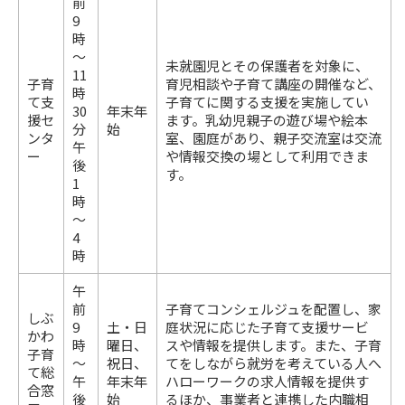
前
9
時
～
未就園児とその保護者を対象に、
11
子育
育児相談や子育て講座の開催など、
時
て支
子育てに関する支援を実施してい
30
年末年
援セ
ます。乳幼児親子の遊び場や絵本
分
始
ンタ
室、園庭があり、親子交流室は交流
午
ー
や情報交換の場として利用できま
後
す。
1
時
～
4
時
午
前
子育てコンシェルジュを配置し、家
しぶ
9
土・日
庭状況に応じた子育て支援サービ
かわ
時
曜日、
スや情報を提供します。また、子育
子育
～
祝日、
てをしながら就労を考えている人へ
て総
午
年末年
ハローワークの求人情報を提供す
合窓
後
始
るほか、事業者と連携した内職相