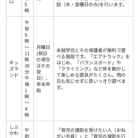
口
5
談（水・金曜日のみ)を行います。
時
午
前
9
時
～
月曜日
未就学児とその保護者が無料で遊
11
(祝日
べる施設です。「エアトラック」を
時
の場合
キッ
はじめ、「バランスボード」や
30
はその
ズラ
「クライミング」など体を動かし
分
翌
ンド
て楽しめる遊具がたくさん。雨の
午
日）、
日も気にせずに思いっきり遊べま
後
年末年
す。
1
始
時
～
4
時
しぶ
午
「育児の援助を受けたい人（おね
かわ
前
がい会員）」と「育児の援助を行