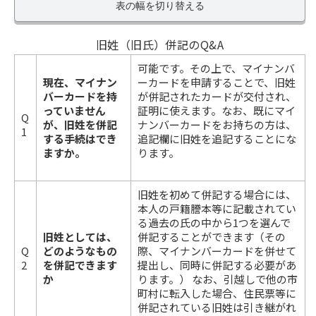
表の幅を切り替える
旧姓（旧氏）併記のQ&A
可能です。その上で、マイナンバ
現在、マイナン
ーカードを申請することで、旧姓
バーカードを持
が併記されたカードが交付され、
っていません
証明に使えます。なお、既にマイ
Q
が、旧姓を併記
ナンバーカードをお持ちの方は、
1
する手続はでき
追記欄に旧姓を追記することにな
ますか。
ります。
旧姓を初めて併記する場合には、
本人の戸籍謄本等に記載されてい
る過去の氏の中から1つを選んで
旧姓としては、
併記することができます（その
Q
どのようなもの
際、マイナンバーカードを併せて
2
を併記できます
提出し、同時に併記する必要があ
か
ります。） なお、引越しで他の市
町村に転入した場合、住民票等に
併記されている旧姓は引き継がれ