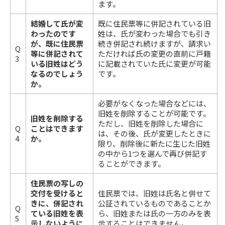
ます。
結婚して氏が変
既に住民票等に併記されている旧
わったのです
姓は、氏が変わった場合でも引き
が、既に住民票
続き併記され続けますが、請求い
Q
等に併記されて
ただければ氏の変更の直前に戸籍
3
いる旧姓はどう
に記載されていた氏に変更が可能
なるのでしょう
です。
か。
必要がなくなった場合などには、
旧姓を削除することが可能です。
旧姓を削除する
ただし、旧姓を削除した場合に
Q
ことはできます
は、その後、氏が変更したときに
4
か。
限り、削除後に新たに生じた旧姓
の中から1つを選んで再び併記す
ることができます。
住民票の写しの
交付を受けると
住民票では、旧姓は氏名と併せて
きに、併記され
公証されているものであることか
Q
ている旧姓を表
ら、旧姓または氏の一方のみを表
5
示しないように
示することはできません。