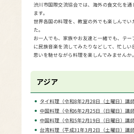
渋川市国際交流協会では、
海外の食文化を通
ます。
世界各国の料理を、教室の外でも楽しんでい
た。
お一人でも、家族やお友達と一緒でも、テー
に民族音楽を流してみたりなどして、忙しい
思いを馳せながら料理を楽しんでみませんか
アジア
タイ料理（令和8年2月28日（土曜日）講師
中国料理（令和6年2月25日（日曜日）講師
中国料理（令和5年2月19日（日曜日）講師
台湾料理（平成31年3月2日（土曜日）講師