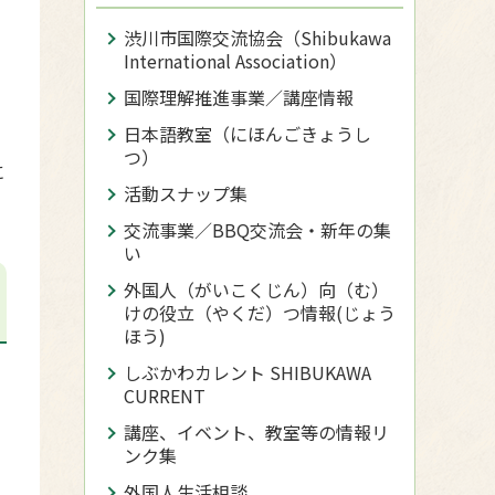
渋川市国際交流協会（Shibukawa
International Association）
国際理解推進事業／講座情報
日本語教室（にほんごきょうし
つ）
に
活動スナップ集
交流事業／BBQ交流会・新年の集
い
外国人（がいこくじん）向（む）
けの役立（やくだ）つ情報(じょう
ほう)
しぶかわカレント SHIBUKAWA
CURRENT
講座、イベント、教室等の情報リ
ンク集
外国人生活相談