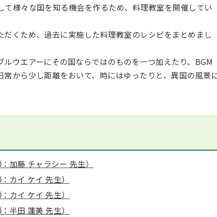
して様々な国を知る機会を作るため、
料理教室を開催してい
ただくため、過去に実施した料理教室のレシピをまとめまし
ブルウエアーにその国ならではのものを一つ加えたり、BGM
日常から少し距離をおいて、時にはゆったりと、異国の風景
。
：加藤 チャラシー 先生）
：カイ ケイ 先生）
：カイ ケイ 先生）
：半田 蓮美 先生）