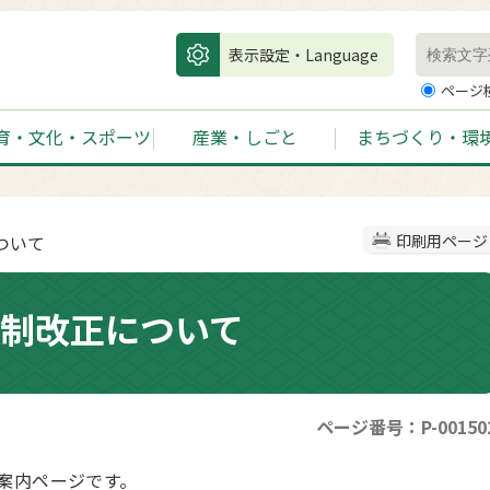
表示設定・Language
ページ
育・文化・スポーツ
産業・しごと
まちづくり・環
ついて
印刷用ページ
税制改正について
ページ番号：P-00150
案内ページです。