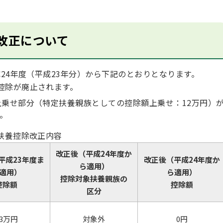
改正について
24年度（平成23年分）から下記のとおりとなります。
控除が廃止されます。
上乗せ部分（特定扶養親族としての控除額上乗せ：12万円）
。
扶養控除改正内容
改正後
（平成24年度か
平成23年度ま
改正後（平成24年度か
ら適用）
適用）
ら適用）
控除対象扶養親族の
控除額
控除額
区分
33万円
対象外
0円