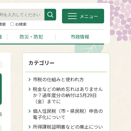
メニュー
検索
ID検索
境
防災・防犯
市政情報
カテゴリー
市税の仕組みと使われ方
税金などの納め忘れはありません
か？過年度分の納付は5月29日
（金）までに
個人住民税（市・県民税）申告の
5
電子化について
所得課税証明書などの廃止につい