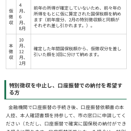
4
前年の所得が確定していないため、前々年の
仮
月、
所得をもとに仮に算定された国保税額を納め
徴
6
ます（前年度分、2月の特別徴収額と同額が
収
月、
それぞれ差し引かれます。）。
8月
10
本
月、
確定した年間国保税額から、仮徴収分を差し
徴
12
引いた額を3回に分けて納めます。
収
月、
2月
特別徴収を中止し、口座振替での納付を希望す
る方
金融機関で口座振替の手続き後、口座振替依頼書の本
人控、本人確認書類を持参して、市の窓口に申請してく
ださい（ただし、口座振替で確実に国保税の納付ができ