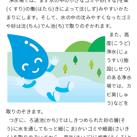
浄水場では、まず水の中の小さなゴミや砂(すな)を薬
(くすり)の働(はたら)きによって沈(しず)みやすいかた
まりにします。そして、水の中の沈みやすくなったゴミ
や砂は沈(ちん)でん池(ち)で取りのぞかれます。
また、高
度(こうど)
浄水(じょ
うすい)施
設(しせつ)
のある浄水
場では、カ
ビ臭(しゅ
う)などを
取りのぞきます。
つぎに、ろ過池(かち)ではしきつめられた砂の層(そ
う)に水を通してもっと細(こま)かいゴミや細菌(さいき