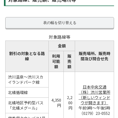
表の幅を切り替える
対象路線等
金額
割引の対象となる路
販売場所、販売時
利用
販
線
間及び問合せ先
可能
売
額
額
渋川温泉～渋川スカ
イランドパーク線
日本中央交通
（株）渋川営業所
北橘循環線
2,2
（新しいウィンド
4,350
北橘地区予約型バス
00
ウが開きます）
円
「北橘メグール」
円
午前9時～午後5時
（0279）23-0552