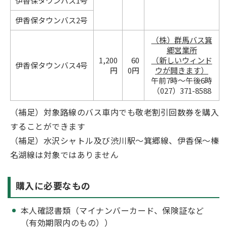
伊香保タウンバス1号
伊香保タウンバス2号
（株）群馬バス箕
郷営業所
1,200
60
（新しいウィンド
伊香保タウンバス4号
円
0円
ウが開きます）
午前7時～午後6時
（027）371-8588
（補足）対象路線のバス車内でも敬老割引回数券を購入
することができます
（補足）水沢シャトル及び渋川駅～箕郷線、伊香保～榛
名湖線は対象ではありません
購入に必要なもの
本人確認書類（マイナンバーカード、保険証など
（有効期限内のもの））