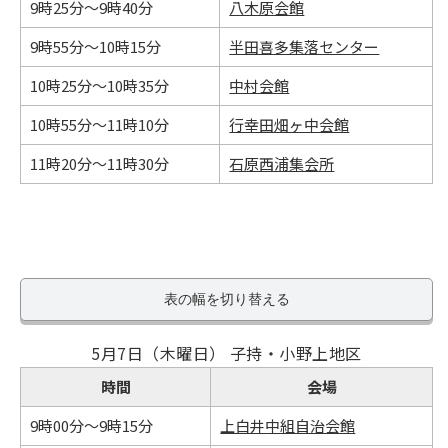
9時25分～9時40分
八木原会館
9時55分～10時15分
半田喜多集落センター
10時25分～10時35分
中村会館
10時55分～11時10分
行幸田畑ヶ中会館
11時20分～11時30分
石原西浦集会所
表の幅を切り替える
5月7日（木曜日） 子持・小野上地区
時間
会場
9時00分～9時15分
上白井中組自治会館