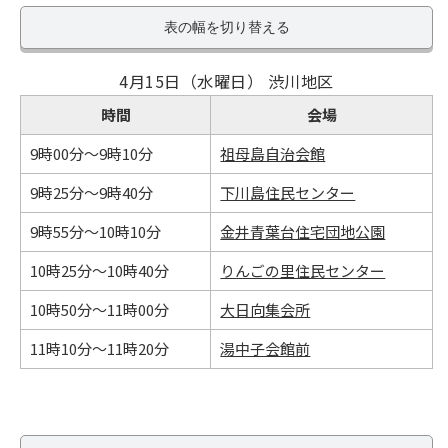
表の幅を切り替える
4月15日（水曜日） 渋川地区
時間
会場
9時00分～9時10分
祖母島自治会館
9時25分～9時40分
下川島住民センター
9時55分～10時10分
金井青葉台住宅団地公園
10時25分～10時40分
りんごの里住民センター
10時50分～11時00分
大日向集会所
11時10分～11時20分
湯中子会館前