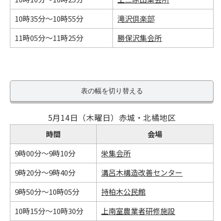
10時35分～10時55分
滝沢倶楽部
11時05分～11時25分
勝保沢集会所
表の幅を切り替える
5月14日（木曜日）赤城・北橘地区
時間
会場
9時00分～9時10分
栄集会所
9時20分～9時40分
溝呂木構造改善センター
9時50分～10時05分
持柏木公民館
10時15分～10時30分
上南室農業者研修施設