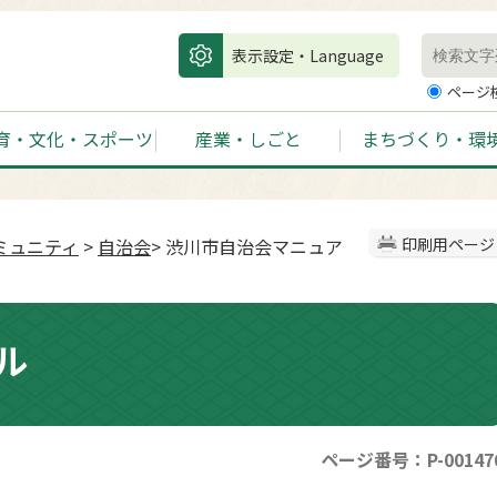
表示設定・Language
ページ
育・文化・スポーツ
産業・しごと
まちづくり・環
ミュニティ
>
自治会
> 渋川市自治会マニュア
印刷用ページ
ル
ページ番号：P-00147