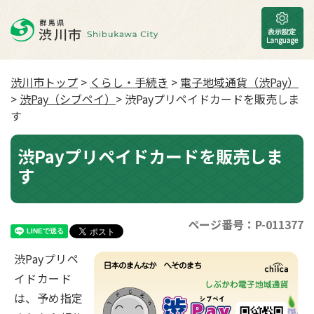
渋川市トップ
>
くらし・手続き
>
電子地域通貨（渋Pay）
>
渋Pay（シブペイ）
> 渋Payプリペイドカードを販売しま
す
渋Payプリペイドカードを販売しま
す
ページ番号：P-011377
渋Payプリペ
イドカード
は、予め指定