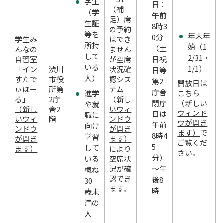
学生
日：
（補
（学
午前
足）席
生証
8時3
の予約
等を
年末年
0分
学生み
はでき
所持
始（1
（土
んなの
ません
して
2/31・
自習室
が
空席
日祝
いる
1/1）
「イン
渋川
状況確
日等
人）
すたで
市役
認シス
第2
開放日は
ぃほー
所第
テム
庁舎
進学
こちら
る」
2庁
（新し
（新しい
閉庁
や就
（新し
舎2
いウィ
ウィンド
日は
職に
いウィ
階
ンドウ
ウが開き
午前
向け
ンドウ
が開き
ます）
で
8時4
学習
が開き
ます）
ご覧くだ
5
して
ます）
により
さい。
分）
いる
空席状
況が確
～午
概ね
認でき
後8
30
ます。
時
歳未
満の
人