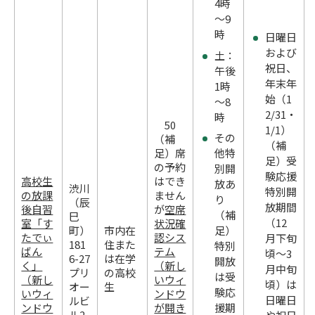
4時
～9
時
日曜日
および
土：
祝日、
午後
年末年
1時
始（1
～8
2/31・
時
50
1/1）
その
（補
（補
足）席
他特
足）受
の予約
別開
験応援
高校生
はでき
放あ
渋川
特別開
の放課
ません
り
（辰
放期間
後自習
が
空席
（補
巳
（12
室「す
状況確
町）
市内在
足）
たでぃ
認シス
月下旬
181
住また
特別
ばん
テム
頃～3
6-27
は在学
開放
く」
（新し
月中旬
プリ
の高校
は受
（新し
いウィ
頃）は
オー
生
験応
いウィ
ンドウ
日曜日
ルビ
ンドウ
が開き
援期
ル2