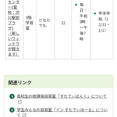
センタ
毎
ー[愛
日：
称：渋
年末年
午前
川駅前
3階
始（1
どなた
9時
プラ
学習
22
2/31・
でも
～午
ザ]
室
1/1）
（新し
後7
いウィ
時
ンドウ
が開き
ます）
関連リンク
高校生の放課後自習室「すたでぃばんく」について
学生みんなの自習室「イン すたでぃほーる」につい
て