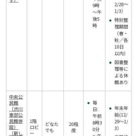
2/28～
9時
1/3）
～午
後5
特別整
時
理期間
（春・
秋／各
10日
以内）
図書整
理等に
よる休
館あり
中央公
毎
民館
年末年
（渋川
日:
始(12/
東部公
午前
民館併
1階
29～1/
8時3
どなた
20程
設）
ロビ
3）
0分
でも
度
（新し
ー
～午