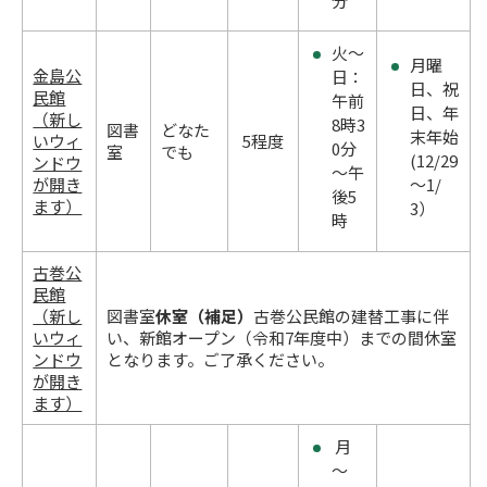
分
火～
月曜
金島公
日：
日、祝
民館
午前
日、年
（新し
8時3
図書
どなた
末年始
いウィ
5程度
0分
室
でも
(12/29
ンドウ
～午
が開き
～1/
後5
ます）
3）
時
古巻公
民館
（新し
図書室
休室（補足）
古巻公民館の建替工事に伴
いウィ
い、新館オープン（令和7年度中）までの間休室
ンドウ
となります。ご了承ください。
が開き
ます）
月
～