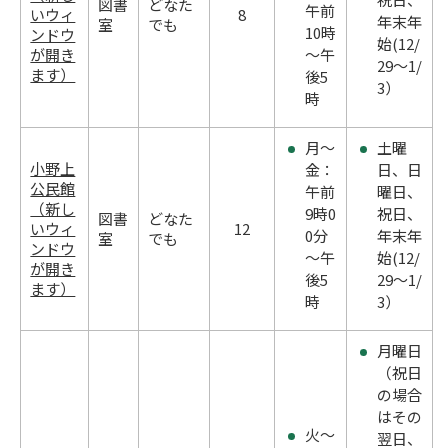
図書
どなた
午前
いウィ
8
年末年
室
でも
10時
ンドウ
始(12/
が開き
～午
29～1/
ます）
後5
3）
時
月～
土曜
小野上
金：
日、日
公民館
午前
曜日、
（新し
9時0
祝日、
図書
どなた
いウィ
12
0分
年末年
室
でも
ンドウ
～午
始(12/
が開き
後5
29～1/
ます）
時
3）
月曜日
（祝日
の場合
はその
火～
翌日、