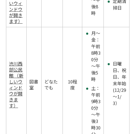
定期清
いウィ
後8
掃日
ンドウ
時
が開き
ます）
月～
金：
午前
8時3
0分
渋川西
日曜
～午
部公民
日、祝
後5
館 （新
日、年
時
しいウ
図書
どなた
10程
末年始
ィンド
室
でも
度
土：
(12/29
ウが開
午前
～1/
きま
9時3
3）
す）
0分
～午
後3
時30