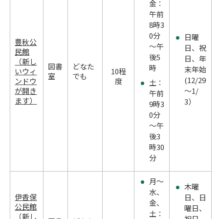
金：
午前
8時3
0分
日曜
豊秋公
～午
日、祝
民館
後5
日、年
（新し
図書
どなた
時
末年始
いウィ
10程
室
でも
(12/29
ンドウ
度
土：
が開き
～1/
午前
ます）
3）
9時3
0分
～午
後3
時30
分
月～
木曜
水、
伊香保
日、日
金、
公民館
曜日、
土：
（新し
祝日、