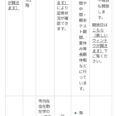
や祝日
が開き
ます）
間や
階
も開放
ます）
により
中
しま
空席状
間・
す。
況が確
期末
認でき
開放日は
テス
ます。
こちら
ト期
（新しい
間、
ウィンド
夏休
ウが開き
み等
ます）
で
長期
ご覧くだ
休暇
さい。
など
に行
って
いま
す。
市内在
住在勤
在学の
毎
31