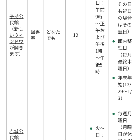
日：
その日
午前
も祝日
子持公
9時
の場合
民館
～正
はその
（新し
午お
翌日）
図書
どなた
いウィ
12
よび
室
でも
館内整
ンドウ
午後
が開き
理日
1時
ます）
（毎月
～午
最終木
後5
曜日）
時
年末年
始(12/
29～1/
3）
毎週月
曜日
（月曜
火～
赤城公
日が休
日：
民館