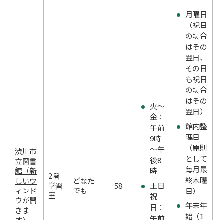
月曜日
（祝日
の場合
はその
翌日、
その日
も祝日
の場合
はその
火～
翌日）
金：
館内整
午前
理日
9時
（原則
～午
渋川市
として
後8
立図書
毎月最
館（新
時
2階
終木曜
しいウ
どなた
土日
学習
58
ィンド
でも
日）
室
祝
ウが開
年末年
日：
きま
始（1
午前
す）