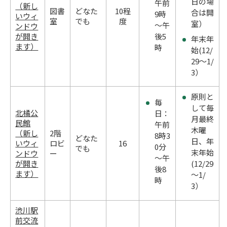
日の場
午前
（新し
図書
どなた
10程
合は開
9時
いウィ
室
でも
度
室）
～午
ンドウ
が開き
後5
年末年
ます）
時
始(12/
29～1/
3）
原則と
毎
して毎
北橘公
日：
月最終
民館
午前
木曜
（新し
2階
8時3
どなた
日、年
いウィ
ロビ
16
0分
でも
末年始
ンドウ
ー
～午
が開き
(12/29
後8
ます）
～1/
時
3）
渋川駅
前交流