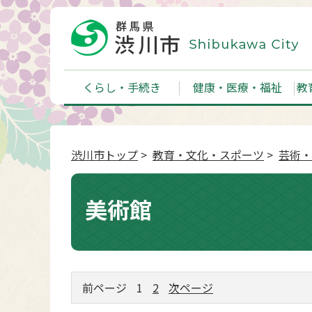
くらし・手続き
健康・医療・福祉
教
渋川市トップ
>
教育・文化・スポーツ
>
芸術・
美術館
前ページ
1
2
次ページ