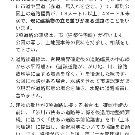
に市道や里道（赤道、馬入れを含む。）で、原則公
図上の道路幅員が、1.8メートル以上、4メートル未
満で、
現に建築物の立ち並びがある道路
のことをい
います。
2項道路の確認は、市（建築住宅課）が行います。
公図の写し、土地謄本等の資料を持参し、相談をし
て下さい。
道路後退線は、官民境界確定後の道路幅員の中心線
から水平距離2m（当該道路が、がけ地、川、線路
敷地等に面する場合を除く。）を後退した線です。
公図に水路がある場合、水路を含めて市道認定があ
り現況が道路形態の場合を除き、水路は道路幅員に
含めません。
建物の敷地が2項道路に接する場合は、確認申請の
前に、「渋川市狭あい道路等に係る後退用地整備要
綱」に基づく「狭あい道路事前協議書」を市（土木
管理課）に提出し、後退用地についての協議をお願
いします。協議が成立した後、市（土木管理課）が