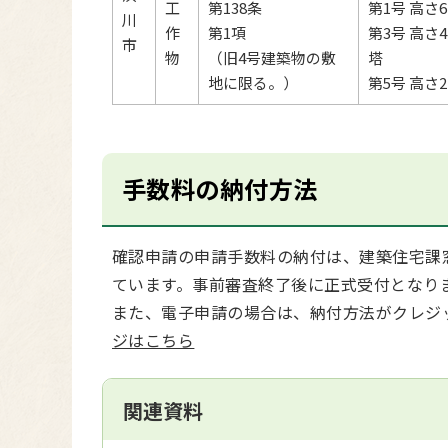
工
第138条
第1号 高
川
作
第1項
第3号 高
市
物
（旧4号建築物の敷
塔
地に限る。）
第5号 高
手数料の納付方法
確認申請の申請手数料の納付は、建築住宅課
ています。事前審査終了後に正式受付となり
また、電子申請の場合は、納付方法がクレジ
ジはこちら
関連資料