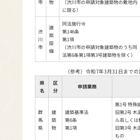
市
物
（渋川市の申請対象建築物の敷地内
に限る）
同法施行令
建
渋
第146条
築
川
第1項
設
市
（渋川市の申請対象建築物のうち同
備
法第6条第1項第3号建築物を除く）
（参考）令和7年3月31日まで
県
区
申請業務
名
分
第1号 特
群
建
建築基準法
旧第2号 
馬
築
第6条
ル若しくは
県
物
第1項
旧第3号 
もの