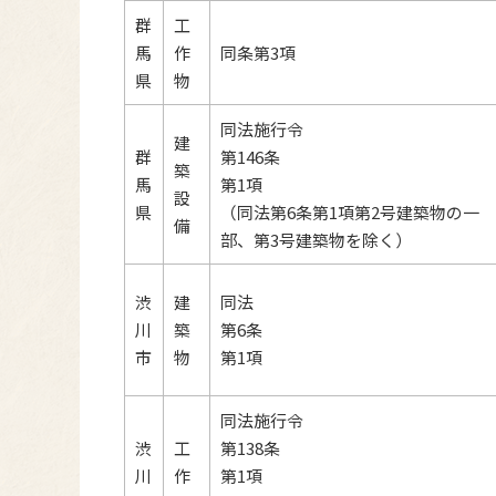
群
工
馬
作
同条第3項
県
物
同法施行令
建
群
第146条
築
馬
第1項
設
県
（同法第6条第1項第2号建築物の一
備
部、第3号建築物を除く）
渋
建
同法
川
築
第6条
市
物
第1項
同法施行令
渋
工
第138条
川
作
第1項