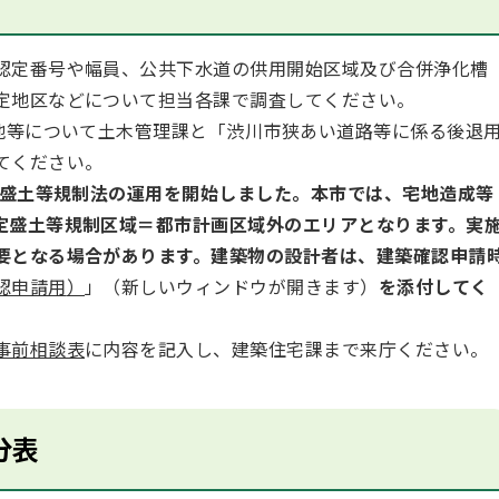
認定番号や幅員、公共下水道の供用開始区域及び合併浄化槽
定地区などについて担当各課で調査してください。
用地等について土木管理課と「渋川市狭あい道路等に係る後退
てください。
定盛土等規制法の運用を開始しました。本市では、宅地造成等
定盛土等規制区域＝都市計画区域外のエリアとなります。実
要となる場合があります。建築物の設計者は、建築確認申請
認申請用
）
」（新しいウィンドウが開きます）
を添付してく
事前相談表
に内容を記入し、建築住宅課まで来庁ください。
分表