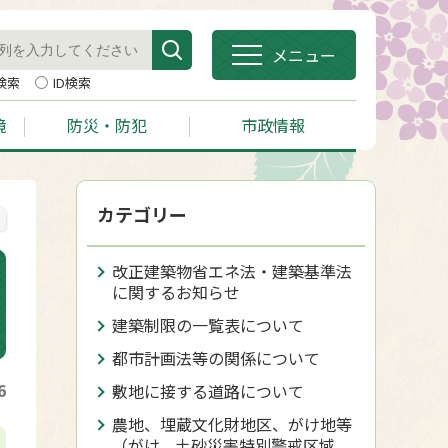
メニュー
検索
ID検索
境
防災・防犯
市政情報
カテゴリー
改正建築物省エネ法・建築基準法
に関するお知らせ
建築制限の一覧表について
都市計画法等の関係について
6
敷地に接する道路について
農地、埋蔵文化財地区、がけ地等
（がけ、土砂災害特別警戒区域、