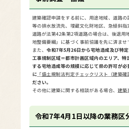
建築確認申請をする前に、用途地域、道路の
等の排水放流先、埋蔵文化財地区、急傾斜指
道路が法第42条第2項道路の場合は、後退
地整備要綱」に基づく事前協議を先に済ませ
また、
令和7年5月26日から宅地造成及び特
工事規制区域＝都市計画区域内のエリア、特
する宅地造成等の規模に応じて県の許可が必
に
「盛土規制法判定チェックリスト（建築確
ださい。
その他に建築に関する相談がある場合、
建築
令和7年4月1日以降の業務区