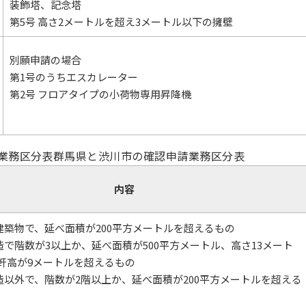
装飾塔、記念塔
第5号 高さ2メートルを超え3メートル以下の擁壁
別願申請の場合
第1号のうちエスカレーター
第2号 フロアタイプの小荷物専用昇降機
の業務区分表群馬県と渋川市の確認申請業務区分表
内容
殊建築物で、延べ面積が200平方メートルを超えるもの
木造で階数が3以上か、延べ面積が500平方メートル、高さ13メート
軒高が9メートルを超えるもの
木造以外で、階数が2階以上か、延べ面積が200平方メートルを超える