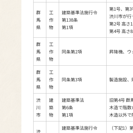
第1号、第
群
工
建築基準法施行令
渋川市が行
馬
作
第138条
第2号 高さ
県
物
第1項
第4号 高
群
工
馬
作
同条第2項
昇降機、ウ
県
物
群
工
馬
作
同条第3項
製造施設、
県
物
渋
建
建築基準法
旧第4号 
川
築
第6条
木造で階数
市
物
第1項
木造以外で
建築基準法施行令
（下記1）
渋