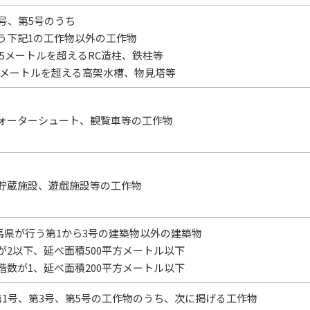
3号、第5号のうち
う下記1の工作物以外の工作物
15メートルを超えるRC造柱、鉄柱等
さ8メートルを超える高架水槽、物見塔等
ォーターシュート、観覧車等の工作物
貯蔵施設、遊戯施設等の工作物
群馬県が行う第1から3号の建築物以外の建築物
が2以下、延べ面積500平方メートル以下
階数が1、延べ面積200平方メートル以下
第1号、第3号、第5号の工作物のうち、次に掲げる工作物