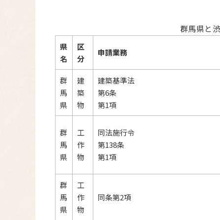
群馬県と
県
区
申請業務
名
分
群
建
建築基準法
馬
築
第6条
県
物
第1項
群
工
同法施行令
馬
作
第138条
県
物
第1項
群
工
馬
作
同条第2項
県
物