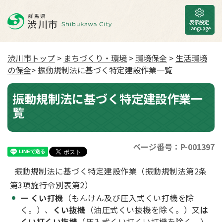
渋川市トップ
>
まちづくり・環境
>
環境保全
>
生活環境
の保全
> 振動規制法に基づく特定建設作業一覧
振動規制法に基づく特定建設作業一
覧
ページ番号：P-001397
振動規制法に基づく特定建設作業（振動規制法第2条
第3項施行令別表第2）
一 くい打機
（もんけん及び圧入式くい打機を除
く。）、
くい抜機
（油圧式くい抜機を除く。）又
は
くい打くい抜機
（圧入式くい打くい打機を除く。）