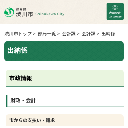
渋川市トップ
>
部局一覧
>
会計課
>
会計課
> 出納係
出納係
市政情報
財政・会計
市からの支払い・請求